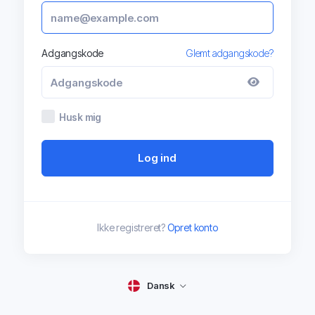
Adgangskode
Glemt adgangskode?
Husk mig
Log ind
Ikke registreret?
Opret konto
Dansk