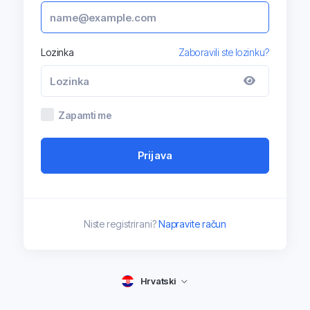
Lozinka
Zaboravili ste lozinku?
Zapamti me
Prijava
Niste registrirani?
Napravite račun
Hrvatski